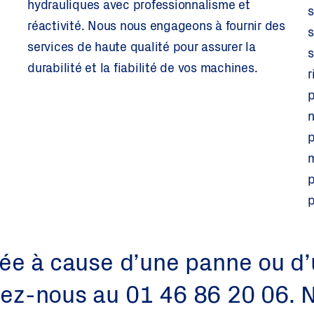
hydrauliques avec professionnalisme et
s
réactivité. Nous nous engageons à fournir des
s
services de haute qualité pour assurer la
s
durabilité et la fiabilité de vos machines.
r
p
n
p
m
p
p
pée à cause d’une panne ou d’
lez-nous au 01 46 86 20 06.